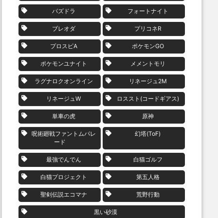
パズドラ
フォートナイト
ブレオダ
プリコネR
プロスピA
ポケモンGO
ポケモンユナイト
メメントモリ
ラグナロクオンライン
リネージュ2M
リネージュW
ロススト(コードギアス)
単車の虎
原神
呪術廻戦ファントムパレ
幻塔(ToF)
ード
最強でんでん
白猫ゴルフ
白猫プロジェクト
第五人格
聖剣伝説エコマナ
荒野行動
黒い砂漠