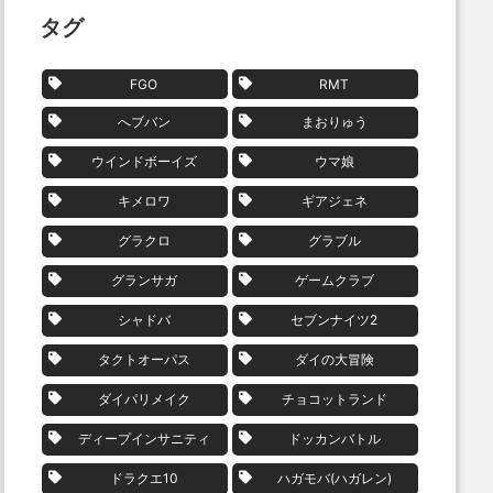
タグ
FGO
RMT
へブバン
まおりゅう
ウインドボーイズ
ウマ娘
キメロワ
ギアジェネ
グラクロ
グラブル
グランサガ
ゲームクラブ
シャドバ
セブンナイツ2
タクトオーパス
ダイの大冒険
ダイパリメイク
チョコットランド
ディープインサニティ
ドッカンバトル
ドラクエ10
ハガモバ(ハガレン)