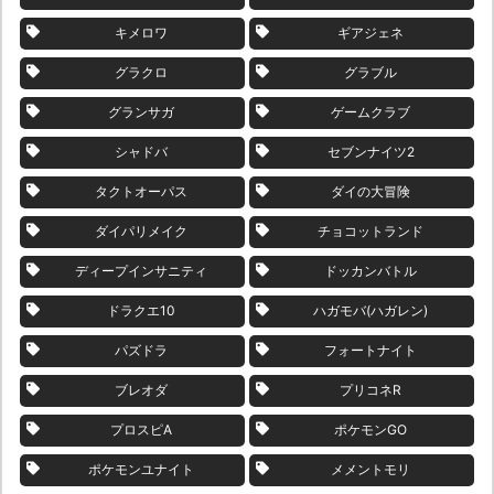
キメロワ
ギアジェネ
グラクロ
グラブル
グランサガ
ゲームクラブ
シャドバ
セブンナイツ2
タクトオーパス
ダイの大冒険
ダイパリメイク
チョコットランド
ディープインサニティ
ドッカンバトル
ドラクエ10
ハガモバ(ハガレン)
パズドラ
フォートナイト
ブレオダ
プリコネR
プロスピA
ポケモンGO
ポケモンユナイト
メメントモリ