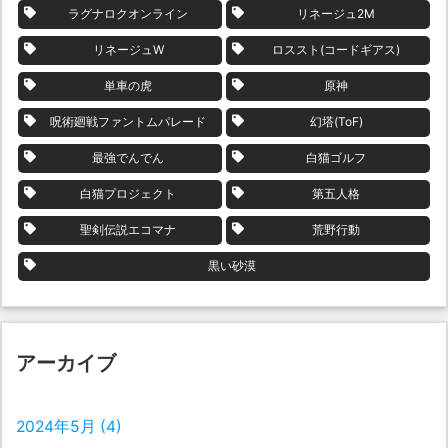
ラグナロクオンライン
リネージュ2M
リネージュW
ロススト(コードギアス)
単車の虎
原神
呪術廻戦ファントムパレード
幻塔(ToF)
最強でんでん
白猫ゴルフ
白猫プロジェクト
第五人格
聖剣伝説エコマナ
荒野行動
黒い砂漠
アーカイブ
2024年5月
(4)